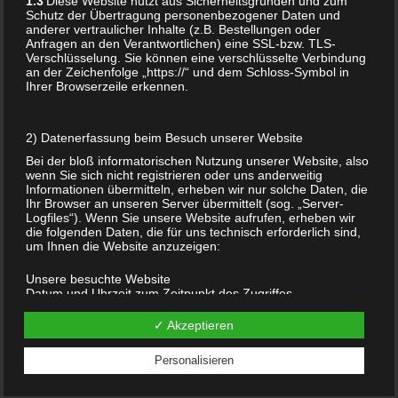
1.3
Diese Website nutzt aus Sicherheitsgründen und zum
Schutz der Übertragung personenbezogener Daten und
anderer vertraulicher Inhalte (z.B. Bestellungen oder
Anfragen an den Verantwortlichen) eine SSL-bzw. TLS-
Verschlüsselung. Sie können eine verschlüsselte Verbindung
an der Zeichenfolge „https://“ und dem Schloss-Symbol in
Ihrer Browserzeile erkennen.
KOPTISCHES KREUZ
ÄTHIOPIEN
ANHÄNGER
AFRIKANISCHES
2) Datenerfassung beim Besuch unserer Website
KREUZ
Bei der bloß informatorischen Nutzung unserer Website, also
CHRISTLICHER
wenn Sie sich nicht registrieren oder uns anderweitig
SCHMUCK ÄGYPTEN
Informationen übermitteln, erheben wir nur solche Daten, die
URCHRISTLICHES
Ihr Browser an unseren Server übermittelt (sog. „Server-
KREUZ KETTE
Logfiles“). Wenn Sie unsere Website aufrufen, erheben wir
die folgenden Daten, die für uns technisch erforderlich sind,
RELIGIÖSER
um Ihnen die Website anzuzeigen:
ETHNOSCHMUCK
42,90
€
Unsere besuchte Website
Datum und Uhrzeit zum Zeitpunkt des Zugriffes
Add to cart
Menge der gesendeten Daten in Byte
Quelle/Verweis, von welchem Sie auf die Seite gelangten
✓ Akzeptieren
Verwendeter Browser
Verwendetes Betriebssystem
Personalisieren
Verwendete IP-Adresse (ggf.: in anonymisierter Form)
Die Verarbeitung erfolgt gemäß Art. 6 Abs. 1 lit. f DSGVO auf