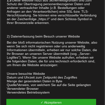
1.3
Diese Website nutzt aus Sicherheitsgründen und zum
modernen Kreationen inspiriert – von Hand einen
Schutz der Übertragung personenbezogener Daten und
anderer vertraulicher Inhalte (z.B. Bestellungen oder
Anhänger mit persönlicher Bedeutung.
Anfragen an den Verantwortlichen) eine SSL-bzw. TLS-
Beginn
: Montag 22.11.2021 18.30 Uhr, Anmeldung bei
Verschlüsselung. Sie können eine verschlüsselte Verbindung
an der Zeichenfolge „https://“ und dem Schloss-Symbol in
der vhs Freiburg
Ihrer Browserzeile erkennen.
Weitere Infos:
www.vhs-freiburg.de
Da einige Kurse leider aufgrund der Covid-19
2) Datenerfassung beim Besuch unserer Website
Verordnungen abgesagt werden mussten, gab es 2021
Bei der bloß informatorischen Nutzung unserer Website, also
wenn Sie sich nicht registrieren oder uns anderweitig
leider nur wenige Termine.
Informationen übermitteln, erheben wir nur solche Daten, die
Ihr Browser an unseren Server übermittelt (sog. „Server-
Logfiles“). Wenn Sie unsere Website aufrufen, erheben wir
Passen die Termine nicht? Bei Interesse an einem
die folgenden Daten, die für uns technisch erforderlich sind,
Glasperlen- oder Knochenkurs melden Sie sich gerne
um Ihnen die Website anzuzeigen:
auch direkt bei mir, damit ich weitere Termine
Unsere besuchte Website
organisieren kann.
Datum und Uhrzeit zum Zeitpunkt des Zugriffes
Menge der gesendeten Daten in Byte
Quelle/Verweis, von welchem Sie auf die Seite gelangten
Vielen Dank für Ihr Verständnis!
Verwendeter Browser
Verwendetes Betriebssystem
Verwendete IP-Adresse (ggf.: in anonymisierter Form)
Unter Umständen ist auch Einzelunterricht im Freien
am Alamannen-Museum Vörstetten möglich.
✓ Akzeptieren
Die Verarbeitung erfolgt gemäß Art. 6 Abs. 1 lit. f DSGVO auf