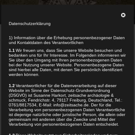
Zum
ZEITSACHE
Inhalt
archäologie & schmuck
springen
Datenschutzerklärung
Menü
1) Information über die Erhebung personenbezogener Daten
und Kontaktdaten des Verantwortlichen
1.1
Wir freuen uns, dass Sie unsere Website besuchen und
TERMINE DIY-KURSE
bedanken uns für Ihr Interesse. Im Folgenden informieren wir
Sie über den Umgang mit Ihren personenbezogenen Daten
bei der Nutzung unserer Website. Personenbezogene Daten
Hier finden Sie die Termine für die kommenden
DIY-
sind hierbei alle Daten, mit denen Sie persönlich identifiziert
Kurse
.
werden können.
1.2
Verantwortlicher für die Datenverarbeitung auf dieser
Die Anmeldung ist derzeit noch für folgende Kurse
Website im Sinne der Datenschutz-Grundverordnung
möglich:
(DSGVO) ist Susanne Harkort, zeitsache archäologie &
schmuck, Fendrichstr. 4, 79117 Freiburg, Deutschland, Tel.:
0761/8817534, E-Mail: info@zeitsache.de. Der für die
Archaische Kostbarkeiten: Schmuck aus Knochen,
Verarbeitung von personenbezogenen Daten Verantwortliche
ist diejenige natürliche oder juristische Person, die allein oder
Geweih & Co.
gemeinsam mit anderen über die Zwecke und Mittel der
Beim Abendkurs in Freiburg mit drei Terminen fertigen
Verarbeitung von personenbezogenen Daten entscheidet.
die Teilnehmer – von archaischen Funden und