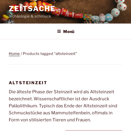
Zum
ZEITSACHE
Inhalt
archäologie & schmuck
springen
Menü
Home
/ Products tagged “altsteinzeit”
ALTSTEINZEIT
Die älteste Phase der Steinzeit wird als Altsteinzeit
bezeichnet. Wissenschaftlicher ist der Ausdruck
Paläolithikum. Typisch das Ende der Altsteinzeit sind
Schmuckstücke aus Mammutelfenbein, oftmals in
Form von stilisierten Tieren und Frauen.