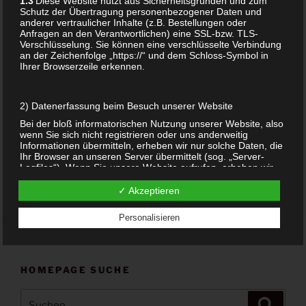
1.3
Diese Website nutzt aus Sicherheitsgründen und zum
Schutz der Übertragung personenbezogener Daten und
anderer vertraulicher Inhalte (z.B. Bestellungen oder
Anfragen an den Verantwortlichen) eine SSL-bzw. TLS-
Verschlüsselung. Sie können eine verschlüsselte Verbindung
an der Zeichenfolge „https://“ und dem Schloss-Symbol in
Ihrer Browserzeile erkennen.
ANHÄNGER VENUS
VOM PETERSFELS
REPLIK 38 MM GAGAT
2) Datenerfassung beim Besuch unserer Website
149,00
€
Bei der bloß informatorischen Nutzung unserer Website, also
wenn Sie sich nicht registrieren oder uns anderweitig
Add to cart
Informationen übermitteln, erheben wir nur solche Daten, die
Ihr Browser an unseren Server übermittelt (sog. „Server-
Logfiles“). Wenn Sie unsere Website aufrufen, erheben wir
die folgenden Daten, die für uns technisch erforderlich sind,
um Ihnen die Website anzuzeigen:
✓ Akzeptieren
Unsere besuchte Website
Personalisieren
Datum und Uhrzeit zum Zeitpunkt des Zugriffes
Menge der gesendeten Daten in Byte
Quelle/Verweis, von welchem Sie auf die Seite gelangten
Verwendeter Browser
Verwendetes Betriebssystem
HOMEPAGE SUCHE
Verwendete IP-Adresse (ggf.: in anonymisierter Form)
Suchen
Suche
Die Verarbeitung erfolgt gemäß Art. 6 Abs. 1 lit. f DSGVO auf