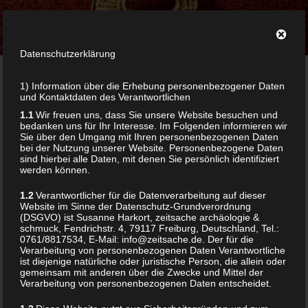
Zum
ZEITSACHE
Inhalt
archäologie & schmuck
springen
Datenschutzerklärung
Menü
1) Information über die Erhebung personenbezogener Daten
und Kontaktdaten des Verantwortlichen
1.1
Wir freuen uns, dass Sie unsere Website besuchen und
Home
/ Products tagged “gagat”
bedanken uns für Ihr Interesse. Im Folgenden informieren wir
Sie über den Umgang mit Ihren personenbezogenen Daten
bei der Nutzung unserer Website. Personenbezogene Daten
sind hierbei alle Daten, mit denen Sie persönlich identifiziert
werden können.
GAGAT
1.2
Verantwortlicher für die Datenverarbeitung auf dieser
Website im Sinne der Datenschutz-Grundverordnung
(DSGVO) ist Susanne Harkort, zeitsache archäologie &
Showing the single result
schmuck, Fendrichstr. 4, 79117 Freiburg, Deutschland, Tel.:
0761/8817534, E-Mail: info@zeitsache.de. Der für die
Verarbeitung von personenbezogenen Daten Verantwortliche
ist diejenige natürliche oder juristische Person, die allein oder
gemeinsam mit anderen über die Zwecke und Mittel der
Verarbeitung von personenbezogenen Daten entscheidet.