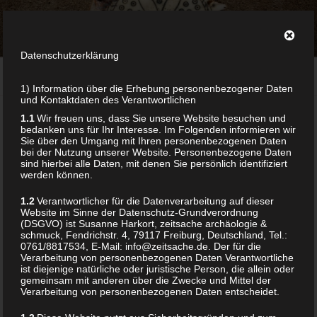
Zum
ZEITSACHE
Inhalt
archäologie & schmuck
springen
Datenschutzerklärung
Menü
1) Information über die Erhebung personenbezogener Daten
und Kontaktdaten des Verantwortlichen
1.1
Wir freuen uns, dass Sie unsere Website besuchen und
Home
/ Products tagged “naturperlen”
bedanken uns für Ihr Interesse. Im Folgenden informieren wir
Sie über den Umgang mit Ihren personenbezogenen Daten
bei der Nutzung unserer Website. Personenbezogene Daten
sind hierbei alle Daten, mit denen Sie persönlich identifiziert
werden können.
NATURPERLEN
1.2
Verantwortlicher für die Datenverarbeitung auf dieser
Website im Sinne der Datenschutz-Grundverordnung
(DSGVO) ist Susanne Harkort, zeitsache archäologie &
Showing the single result
schmuck, Fendrichstr. 4, 79117 Freiburg, Deutschland, Tel.:
0761/8817534, E-Mail: info@zeitsache.de. Der für die
Verarbeitung von personenbezogenen Daten Verantwortliche
ist diejenige natürliche oder juristische Person, die allein oder
gemeinsam mit anderen über die Zwecke und Mittel der
Verarbeitung von personenbezogenen Daten entscheidet.