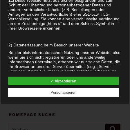
1.3
Diese Website nutzt aus Sicherheitsgründen und zum
Schutz der Übertragung personenbezogener Daten und
anderer vertraulicher Inhalte (z.B. Bestellungen oder
Anfragen an den Verantwortlichen) eine SSL-bzw. TLS-
Verschlüsselung. Sie können eine verschlüsselte Verbindung
an der Zeichenfolge „https://“ und dem Schloss-Symbol in
Ihrer Browserzeile erkennen.
ANHÄNGER VENUS
VOM PETERSFELS
REPLIK 38 MM GAGAT
2) Datenerfassung beim Besuch unserer Website
149,00
€
Bei der bloß informatorischen Nutzung unserer Website, also
wenn Sie sich nicht registrieren oder uns anderweitig
Add to cart
Informationen übermitteln, erheben wir nur solche Daten, die
Ihr Browser an unseren Server übermittelt (sog. „Server-
Logfiles“). Wenn Sie unsere Website aufrufen, erheben wir
die folgenden Daten, die für uns technisch erforderlich sind,
um Ihnen die Website anzuzeigen:
✓ Akzeptieren
Unsere besuchte Website
Personalisieren
Datum und Uhrzeit zum Zeitpunkt des Zugriffes
Menge der gesendeten Daten in Byte
Quelle/Verweis, von welchem Sie auf die Seite gelangten
Verwendeter Browser
Verwendetes Betriebssystem
HOMEPAGE SUCHE
Verwendete IP-Adresse (ggf.: in anonymisierter Form)
Suchen
Suche
Die Verarbeitung erfolgt gemäß Art. 6 Abs. 1 lit. f DSGVO auf