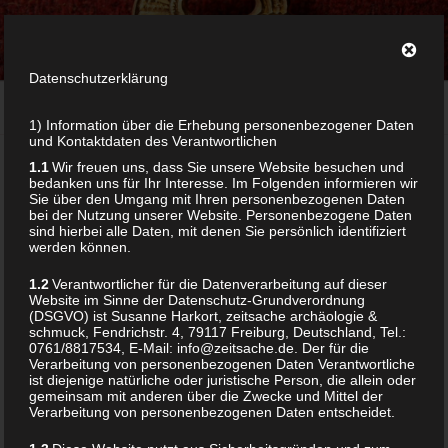
Zum
ZEITSACHE
Inhalt
archäologie & schmuck
springen
Datenschutzerklärung
Menü
1) Information über die Erhebung personenbezogener Daten
und Kontaktdaten des Verantwortlichen
1.1
Wir freuen uns, dass Sie unsere Website besuchen und
Home
/ Products tagged “pachamama pendant”
bedanken uns für Ihr Interesse. Im Folgenden informieren wir
Sie über den Umgang mit Ihren personenbezogenen Daten
bei der Nutzung unserer Website. Personenbezogene Daten
sind hierbei alle Daten, mit denen Sie persönlich identifiziert
werden können.
PACHAMAMA PENDANT
1.2
Verantwortlicher für die Datenverarbeitung auf dieser
Website im Sinne der Datenschutz-Grundverordnung
(DSGVO) ist Susanne Harkort, zeitsache archäologie &
Showing the single result
schmuck, Fendrichstr. 4, 79117 Freiburg, Deutschland, Tel.:
0761/8817534, E-Mail: info@zeitsache.de. Der für die
Verarbeitung von personenbezogenen Daten Verantwortliche
ist diejenige natürliche oder juristische Person, die allein oder
gemeinsam mit anderen über die Zwecke und Mittel der
Verarbeitung von personenbezogenen Daten entscheidet.