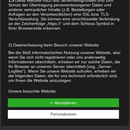
1.3
Diese Website nutzt aus Sicherheitsgründen und zum
Schutz der Übertragung personenbezogener Daten und
anderer vertraulicher Inhalte (z.B. Bestellungen oder
Anfragen an den Verantwortlichen) eine SSL-bzw. TLS-
Verschlüsselung. Sie können eine verschlüsselte Verbindung
an der Zeichenfolge „https://“ und dem Schloss-Symbol in
Ihrer Browserzeile erkennen.
ANHÄNGER GROSSE S
PIRALGÖTTIN M
UTTER ERDE S
CHMUCK GÖTTIN G
2) Datenerfassung beim Besuch unserer Website
AIA SPIRITUELLE S
Bei der bloß informatorischen Nutzung unserer Website, also
CHWANGERSCHAFT H
wenn Sie sich nicht registrieren oder uns anderweitig
ALSKETTE MUTTER T
Informationen übermitteln, erheben wir nur solche Daten, die
OCHTER PAGAN W
Ihr Browser an unseren Server übermittelt (sog. „Server-
ITCH NATURE L
Logfiles“). Wenn Sie unsere Website aufrufen, erheben wir
OVER
die folgenden Daten, die für uns technisch erforderlich sind,
um Ihnen die Website anzuzeigen:
59,90
€
Unsere besuchte Website
Add to cart
Datum und Uhrzeit zum Zeitpunkt des Zugriffes
Menge der gesendeten Daten in Byte
✓ Akzeptieren
Quelle/Verweis, von welchem Sie auf die Seite gelangten
Verwendeter Browser
Verwendetes Betriebssystem
Personalisieren
Verwendete IP-Adresse (ggf.: in anonymisierter Form)
Die Verarbeitung erfolgt gemäß Art. 6 Abs. 1 lit. f DSGVO auf