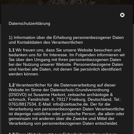
Zum
ZEITSACHE
Inhalt
archäologie & schmuck
springen
Datenschutzerklärung
Menü
1) Information über die Erhebung personenbezogener Daten
und Kontaktdaten des Verantwortlichen
1.1
Wir freuen uns, dass Sie unsere Website besuchen und
Home
/ Products tagged “steinzeit schmuck”
bedanken uns für Ihr Interesse. Im Folgenden informieren wir
Sie über den Umgang mit Ihren personenbezogenen Daten
bei der Nutzung unserer Website. Personenbezogene Daten
sind hierbei alle Daten, mit denen Sie persönlich identifiziert
werden können.
STEINZEIT SCHMUCK
1.2
Verantwortlicher für die Datenverarbeitung auf dieser
Website im Sinne der Datenschutz-Grundverordnung
(DSGVO) ist Susanne Harkort, zeitsache archäologie &
Showing the single result
schmuck, Fendrichstr. 4, 79117 Freiburg, Deutschland, Tel.:
0761/8817534, E-Mail: info@zeitsache.de. Der für die
Verarbeitung von personenbezogenen Daten Verantwortliche
ist diejenige natürliche oder juristische Person, die allein oder
gemeinsam mit anderen über die Zwecke und Mittel der
Verarbeitung von personenbezogenen Daten entscheidet.