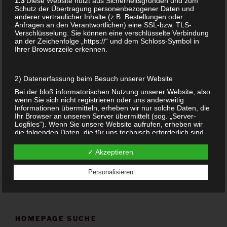
1.3
Diese Website nutzt aus Sicherheitsgründen und zum
Schutz der Übertragung personenbezogener Daten und
anderer vertraulicher Inhalte (z.B. Bestellungen oder
Anfragen an den Verantwortlichen) eine SSL-bzw. TLS-
Verschlüsselung. Sie können eine verschlüsselte Verbindung
an der Zeichenfolge „https://“ und dem Schloss-Symbol in
Ihrer Browserzeile erkennen.
ANHÄNGER
URMUTTER VENUS
VON WILLENDORF
MUTTERGÖTTIN
2) Datenerfassung beim Besuch unserer Website
STARKE FRAU GÖTTIN
Bei der bloß informatorischen Nutzung unserer Website, also
wenn Sie sich nicht registrieren oder uns anderweitig
34,90
€
Informationen übermitteln, erheben wir nur solche Daten, die
Ihr Browser an unseren Server übermittelt (sog. „Server-
Add to cart
Logfiles“). Wenn Sie unsere Website aufrufen, erheben wir
die folgenden Daten, die für uns technisch erforderlich sind,
um Ihnen die Website anzuzeigen:
✓ Akzeptieren
Unsere besuchte Website
Datum und Uhrzeit zum Zeitpunkt des Zugriffes
Personalisieren
Menge der gesendeten Daten in Byte
Quelle/Verweis, von welchem Sie auf die Seite gelangten
Verwendeter Browser
Verwendetes Betriebssystem
Verwendete IP-Adresse (ggf.: in anonymisierter Form)
HOMEPAGE SUCHE
Die Verarbeitung erfolgt gemäß Art. 6 Abs. 1 lit. f DSGVO auf