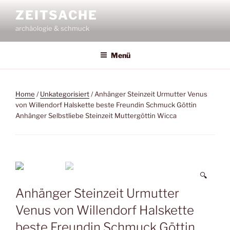
Zum
ZEITSACHE
Inhalt
archäologie & schmuck
springen
Menü
Home
/
Unkategorisiert
/ Anhänger Steinzeit Urmutter Venus
von Willendorf Halskette beste Freundin Schmuck Göttin
Anhänger Selbstliebe Steinzeit Muttergöttin Wicca
🔍
Anhänger Steinzeit Urmutter
Venus von Willendorf Halskette
beste Freundin Schmuck Göttin