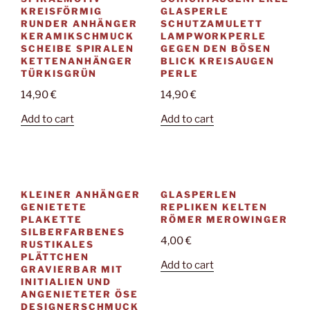
KREISFÖRMIG
LASPERLE S
RUNDER ANHÄNGER
CHUTZAMULETT L
KERAMIKSCHMUCK
AMPWORKPERLE G
SCHEIBE SPIRALEN
EGEN DEN BÖSEN B
KETTENANHÄNGER
LICK KREISAUGEN P
TÜRKISGRÜN
ERLE
14,90
€
14,90
€
Add to cart
Add to cart
KLEINER ANHÄNGER
GLASPERLEN
GENIETETE
REPLIKEN KELTEN
PLAKETTE
RÖMER MEROWINGER
SILBERFARBENES
4,00
€
RUSTIKALES
PLÄTTCHEN
Add to cart
GRAVIERBAR MIT
INITIALIEN UND
ANGENIETETER ÖSE
DESIGNERSCHMUCK