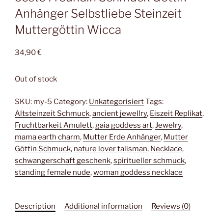
Anhänger Selbstliebe Steinzeit
Muttergöttin Wicca
34,90
€
Out of stock
SKU:
my-5
Category:
Unkategorisiert
Tags:
Altsteinzeit Schmuck
,
ancient jewellry
,
Eiszeit Replikat
,
Fruchtbarkeit Amulett
,
gaia goddess art
,
Jewelry
,
mama earth charm
,
Mutter Erde Anhänger
,
Mutter
Göttin Schmuck
,
nature lover talisman
,
Necklace
,
schwangerschaft geschenk
,
spiritueller schmuck
,
standing female nude
,
woman goddess necklace
Description
Additional information
Reviews (0)