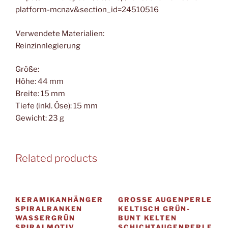
platform-mcnav&section_id=24510516
Verwendete Materialien:
Reinzinnlegierung
Größe:
Höhe: 44 mm
Breite: 15 mm
Tiefe (inkl. Öse): 15 mm
Gewicht: 23 g
Related products
KERAMIKANHÄNGER
GROSSE AUGENPERLE K
SPIRALRANKEN
ELTISCH GRÜN-B
WASSERGRÜN
UNT KELTEN S
SPIRALMOTIV
CHICHTAUGENPERLE G